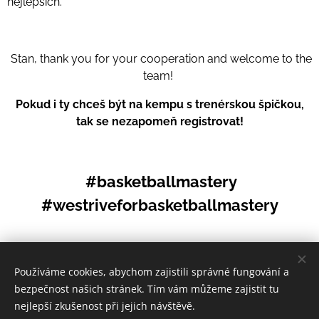
nejlepších.
Stan, thank you for your cooperation and welcome to the
team!
Pokud i ty chceš být na kempu s trenérskou špičkou,
tak se nezapomeň registrovat!
#basketballmastery
#westriveforbasketballmastery
Share
Používáme cookies, abychom zajistili správné fungování a
bezpečnost našich stránek. Tím vám můžeme zajistit tu
nejlepší zkušenost při jejich návštěvě.