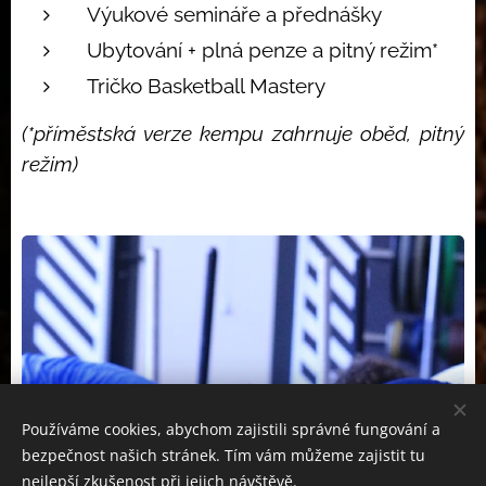
Výukové semináře a přednášky
Ubytování + plná penze a pitný režim*
Tričko Basketball Mastery
(*příměstská verze kempu zahrnuje oběd, pitný
režim)
Používáme cookies, abychom zajistili správné fungování a
bezpečnost našich stránek. Tím vám můžeme zajistit tu
nejlepší zkušenost při jejich návštěvě.